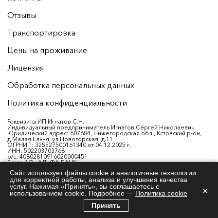
Отзывы
Транспортировка
Цены на проживание
Лицензия
Обработка персональных данных
Политика конфиденциальности
Реквизиты ИП Игнатов С.Н.
Индивидуальный предприниматель Игнатов Сергей Николаевич
Юридический адрес: 607684, Нижегородская обл., Кстовский р-он,
д.Малая Ельня, ул.Новогорская, д.11
ОГРНИП: 325527500161340 от 04.12.2025 г.
ИНН: 502203703768
р/с: 40802810916020000451
Банк: АО «АЛЬФА-БАНК»
К/с: 30101810200000000593
Сайт использует файлы cookie и аналогичные технологии
БИК: 044525593
для корректной работы, анализа и улучшения качества
ОКПО 0107952068
ОКВЭД 87.30 (Деятельность по уходу за престарелыми и инвалидами
услуг. Нажимая «Принять», вы соглашаетесь с
×
с обеспечением проживания)
использованием cookie. Подробнее —
Политика cookie
Принять