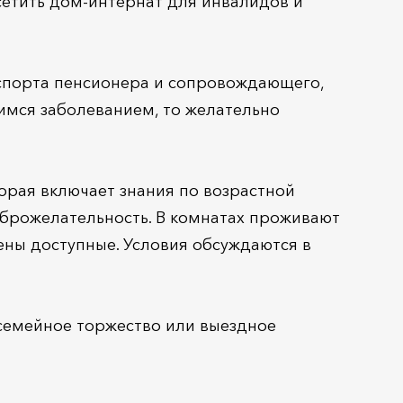
сетить дом-интернат для инвалидов и
аспорта пенсионера и сопровождающего,
щимся заболеванием, то желательно
орая включает знания по возрастной
оброжелательность. В комнатах проживают
ены доступные. Условия обсуждаются в
 семейное торжество или выездное