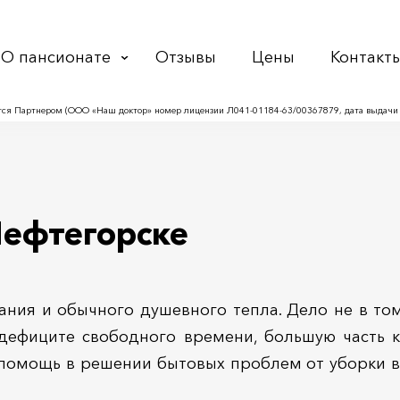
О пансионате
Отзывы
Цены
Контакт
ся Партнером (ООО «Наш доктор» номер лицензии Л041-01184-63/00367879, дата выдачи л
Нефтегорске
ания и обычного душевного тепла. Дело не в том
 дефиците свободного времени, большую часть 
 помощь в решении бытовых проблем от уборки 