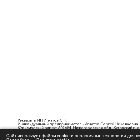
Реквизиты ИП Игнатов С.Н.
Индивидуальный предприниматель Игнатов Сергей Николаевич
Юридический адрес: 607684, Нижегородская обл., Кстовский р-он
ОГРНИП: 325527500161340 от 04.12.2025 г.
ИНН: 502203703768
Сайт использует файлы cookie и аналогичные технологии для ко
р/с: 40802810916020000451