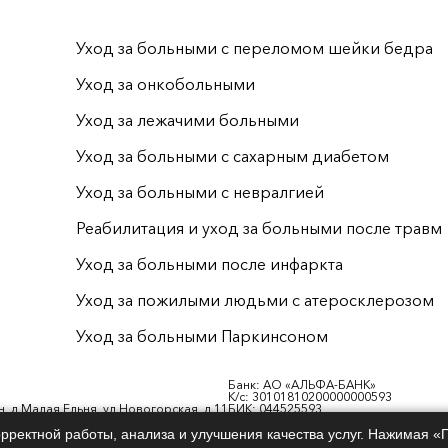
Уход за больными с переломом шейки бедра
Уход за онкобольными
Уход за лежачими больными
Уход за больными с сахарным диабетом
Уход за больными с невралгией
Реабилитация и уход за больными после травм
Уход за больными после инфаркта
Уход за пожилыми людьми с атеросклерозом
Уход за больными Паркинсоном
Банк: АО «АЛЬФА-БАНК»
К/с: 30101810200000000593
, д.Малая Ельня, ул.Новогорская, д.11
БИК: 044525593
ОКПО 0107952068
ОКВЭД 87.30 (Деятельность по уход
рректной работы, анализа и улучшения качества услуг. Нажимая «