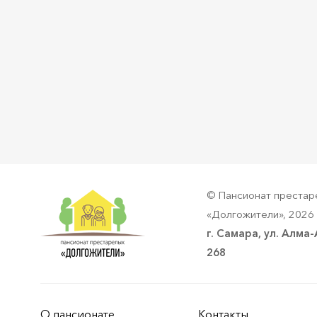
© Пансионат престар
«Долгожители», 2026 
г. Самара, ул. Алма-
268
О пансионате
Контакты