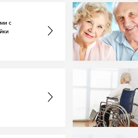
ми с
йки