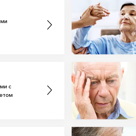
ими
ми с
бетом