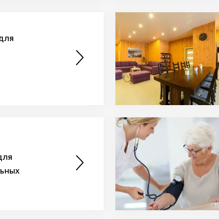
для
для
льных