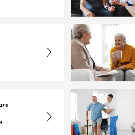
для
и