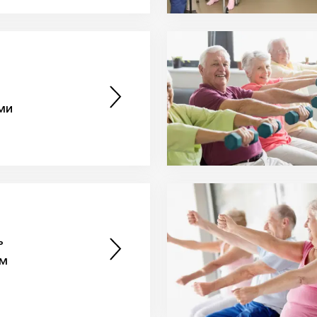
ми
ь
м