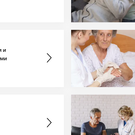
и и
ими