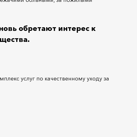
 лежачими больными, за пожилыми
новь обретают интерес к
щества.
плекс услуг по качественному уходу за