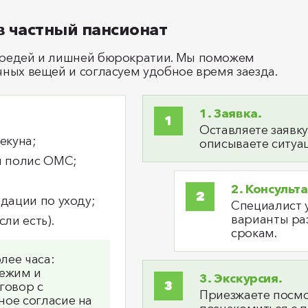
 частный пансионат
ередей и лишней бюрократии. Мы поможем
ных вещей и согласуем удобное время заезда.
1. Заявка.
Оставляете заявку
екуна;
описываете ситуац
и полис ОМС;
2. Консульт
дации по уходу;
Специалист 
варианты ра
ли есть).
срокам.
лее часа:
режим и
3. Экскурсия.
говор с
Приезжаете посмо
ое согласие на