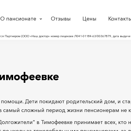
О пансионате
Отзывы
Цены
Контакт
ся Партнером (ООО «Наш доктор» номер лицензии Л041-01184-63/00367879, дата выдачи л
Тимофеевке
 помощи. Дети покидают родительский дом, и ста
 в самый сложный период жизни пенсионерам не 
олгожители" в Тимофеевке принимает всех, кто н