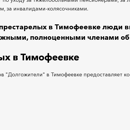
 по уходу за тяжелобольными пенсионерами, за
м, за инвалидами-колясочниками.
 престарелых в Тимофеевке люди в
нужными, полноценными членами об
ых в Тимофеевке
в "Долгожители" в Тимофеевке предоставляет ком