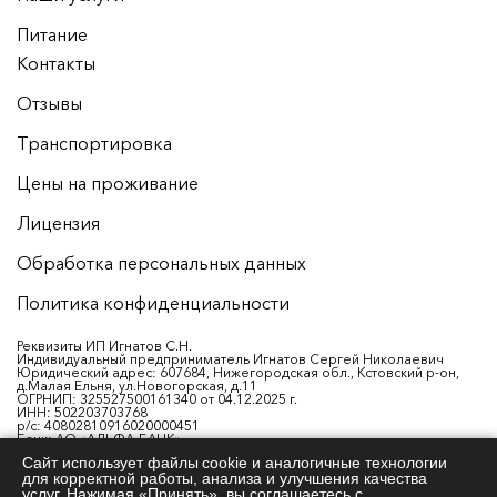
Питание
Контакты
Отзывы
Транспортировка
Цены на проживание
Лицензия
Обработка персональных данных
Политика конфиденциальности
Реквизиты ИП Игнатов С.Н.
Индивидуальный предприниматель Игнатов Сергей Николаевич
Юридический адрес: 607684, Нижегородская обл., Кстовский р-он,
д.Малая Ельня, ул.Новогорская, д.11
ОГРНИП: 325527500161340 от 04.12.2025 г.
ИНН: 502203703768
р/с: 40802810916020000451
Банк: АО «АЛЬФА-БАНК»
К/с: 30101810200000000593
Сайт использует файлы cookie и аналогичные технологии
БИК: 044525593
для корректной работы, анализа и улучшения качества
ОКПО 0107952068
ОКВЭД 87.30 (Деятельность по уходу за престарелыми и инвалидами
услуг. Нажимая «Принять», вы соглашаетесь с